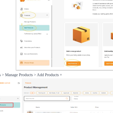
s > Manage Products > Add Products +