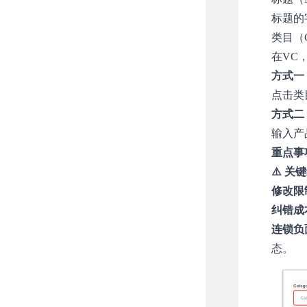
标题的
类目（Ca
在VC
方式一
点击类
方式二
输入产
重点事
⚠️ 
修改限
纠错成
连锁负
态。