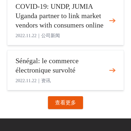
COVID-19: UNDP, JUMIA
Uganda partner to link market
vendors with consumers online
2022.11.22
｜
公司新闻
Sénégal: le commerce
électronique survolté
2022.11.22
｜
资讯
查看更多