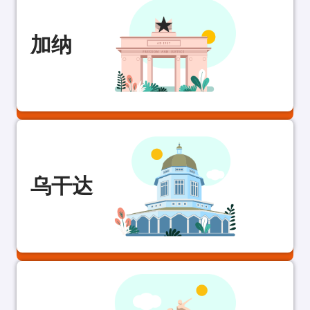
加纳
乌干达